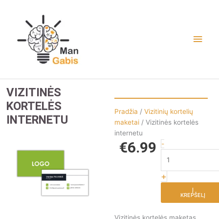
Pereiti
Pagr
prie
turinio
meni
VIZITINĖS
KORTELĖS
Pradžia
/
Vizitinių kortelių
INTERNETU
maketai
/ Vizitinės kortelės
internetu
€
6.99
produkto
-
kiekis:
Vizitinės
+
kortelės
internetu
Į
KREPŠELĮ
Vizitinės kortelės maketas