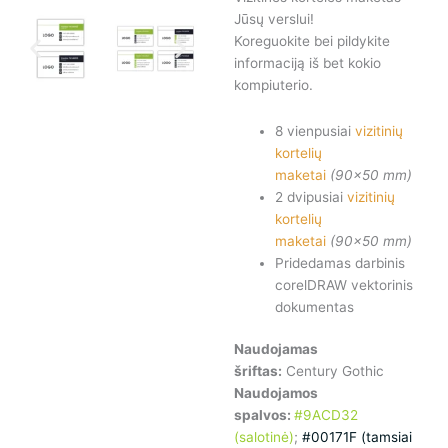
Jūsų verslui!
Koreguokite bei pildykite
informaciją iš bet kokio
kompiuterio.
8 vienpusiai
vizitinių
kortelių
maketai
(90×50 mm)
2 dvipusiai
vizitinių
kortelių
maketai
(90×50 mm)
Pridedamas darbinis
corelDRAW vektorinis
dokumentas
Naudojamas
šriftas:
Century Gothic
Naudojamos
spalvos:
#9ACD32
(salotinė)
;
#00171F (tamsiai