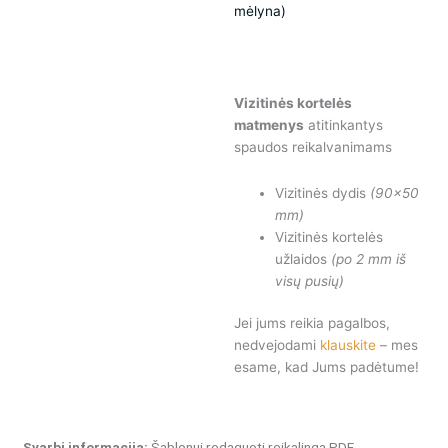
mėlyna)
Vizitinės kortelės
matmenys
atitinkantys
spaudos reikalvanimams
Vizitinės dydis
(90×50
mm)
Vizitinės kortelės
užlaidos
(po 2 mm iš
visų pusių)
Jei jums reikia pagalbos,
nedvejodami
klauskite
– mes
esame, kad Jums padėtume!
Svarbi informacija:
Šablonui redaguoti reikalinga PDF