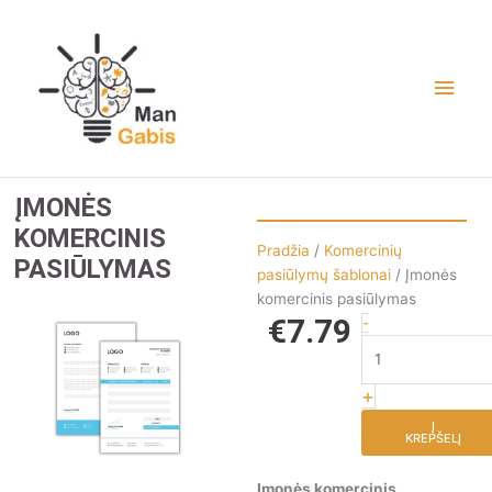
Pereiti
Pagr
prie
turinio
meni
ĮMONĖS
KOMERCINIS
Pradžia
/
Komercinių
PASIŪLYMAS
pasiūlymų šablonai
/ Įmonės
komercinis pasiūlymas
€
7.79
produkto
-
kiekis:
Įmonės
+
komercinis
pasiūlymas
Į
KREPŠELĮ
Įmonės komercinis