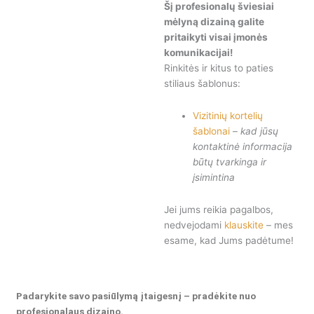
Šį profesionalų šviesiai
mėlyną dizainą galite
pritaikyti visai įmonės
komunikacijai!
Rinkitės ir kitus to paties
stiliaus šablonus:
Vizitinių kortelių
šablonai
–
kad jūsų
kontaktinė informacija
būtų tvarkinga ir
įsimintina
Jei jums reikia pagalbos,
nedvejodami
klauskite
– mes
esame, kad Jums padėtume!
Padarykite savo pasiūlymą įtaigesnį – pradėkite nuo
profesionalaus dizaino.