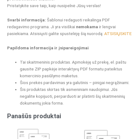
Pristatykite save taip, kaip nusipelnė Jūsų verslas!
Svarbi informacija:
Šablonui redaguoti reikalinga PDF
redagavimo programa. Ji yra visiškai
nemokama
ir lengvai
pasiekiama. Atsisiųsti galite spustelėję šią nuorodą:
ATSISIŲSKITE
Papildoma informacija ir įsipareigojimai
Tai skaitmeninis produktas.
Apmokėję už prekę, el. paštu
gausite ZIP papkėje interaktyvų PDF formatu pateiktus
komercinio pasiūlymo maketus.
Šios prekės pardavimas yra galutinis – pinigai negrąžinami.
Šis produktas skirtas tik asmeniniam naudojimui.
Jūs
negalite kopijuoti, perparduoti ar platinti šių skaitmeninių
dokumentų jokia forma.
Panašūs produktai