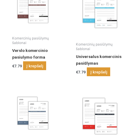
Komercinių pasiūlymų
šablonai
Komercinių pasiūlymų
šablonai
Verslo komercinio
Universalus komercinis
pasiulymo forma
pasiūlymas
Į krepšelį
€
7.79
Į krepšelį
€
7.79