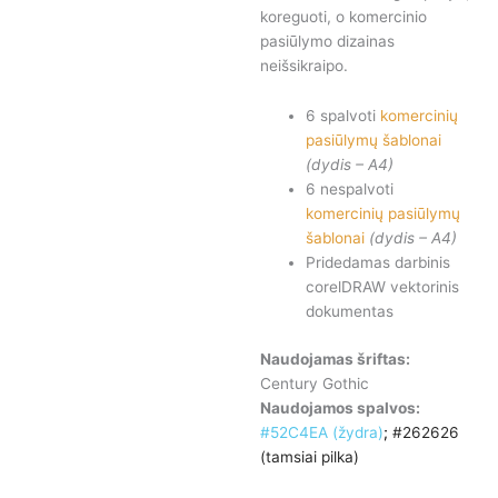
koreguoti, o komercinio
pasiūlymo dizainas
neišsikraipo.
6 spalvoti
komercinių
pasiūlymų šablonai
(dydis – A4)
6 nespalvoti
komercinių pasiūlymų
šablonai
(dydis – A4)
Pridedamas darbinis
corelDRAW vektorinis
dokumentas
Naudojamas šriftas:
Century Gothic
Naudojamos spalvos:
#52C4EA (žydra)
;
#262626
(tamsiai pilka)