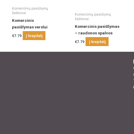
Komercinių pasiūlymų
šablonai
Komercinių pasiūlymų
šablonai
Komercinis
Komercinis pasiūlymas
pasiūlymas verslui
– raudonos spalvos
Į krepšelį
€
7.79
Į krepšelį
€
7.79